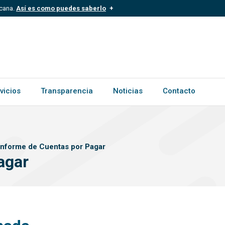
icana.
Así es como puedes saberlo
.mil.do
Los sitios web oficiales .gob.d
ece a una organización oficial del
Un candado (
) o https:// signific
.gob.do o .gov.do. Comparte inform
vicios
Transparencia
Noticias
Contacto
Informe de Cuentas por Pagar
agar