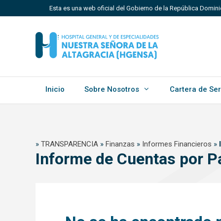
Saltar
Esta es una web oficial del Gobierno de la República Domin
al
contenido
Los sitios web oficiales utilizan .gob.do, .gov.do o 
Un sitio .gob.do, .gov.do o .mil.do significa que perten
Estado dominicano.
Inicio
Sobre Nosotros
Cartera de Ser
»
TRANSPARENCIA
»
Finanzas
»
Informes Financieros
»
Informe de Cuentas por P