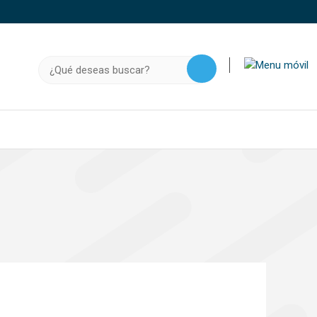
o, .gov.do o .mil.do seguros usan HTTPS
a que estás conectado a un sitio seguro dentro de
Buscar:
ación confidencial solo en este tipo de sitios.