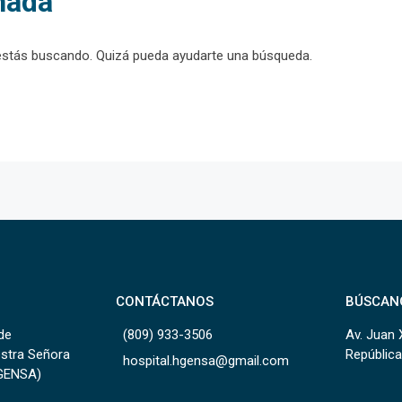
nada
estás buscando. Quizá pueda ayudarte una búsqueda.
CONTÁCTANOS
BÚSCAN
de
(809) 933-3506
Av. Juan 
estra Señora
República
hospital.hgensa@gmail.com
HGENSA)