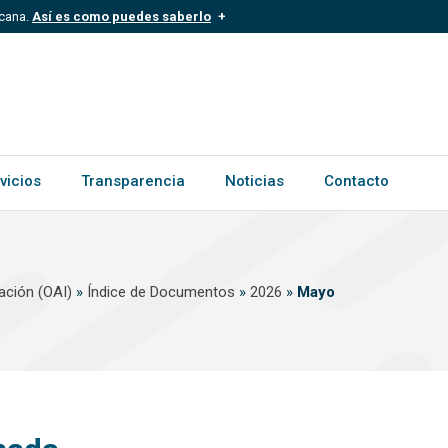
icana.
Así es como puedes saberlo
.mil.do
Los sitios web oficiales .gob.d
ece a una organización oficial del
Un candado (
) o https:// signific
.gob.do o .gov.do. Comparte inform
vicios
Transparencia
Noticias
Contacto
ación (OAI)
»
Índice de Documentos
»
2026
»
Mayo