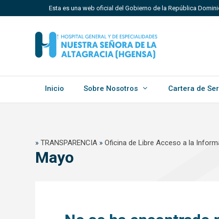
Saltar
Esta es una web oficial del Gobierno de la República Domin
al
contenido
Los sitios web oficiales utilizan .gob.do, .gov.do o 
Un sitio .gob.do, .gov.do o .mil.do significa que perten
Estado dominicano.
Inicio
Sobre Nosotros
Cartera de Ser
»
TRANSPARENCIA
»
Oficina de Libre Acceso a la Inform
Mayo