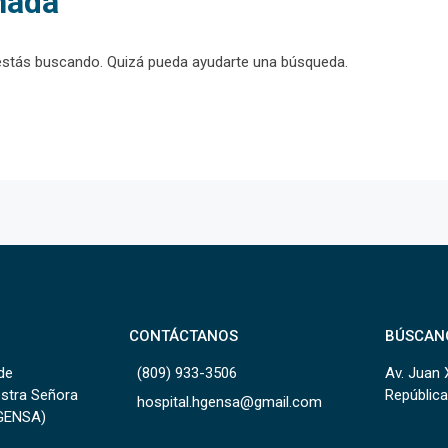
nada
estás buscando. Quizá pueda ayudarte una búsqueda.
CONTÁCTANOS
BÚSCAN
de
(809) 933-3506
Av. Juan 
estra Señora
República
hospital.hgensa@gmail.com
HGENSA)