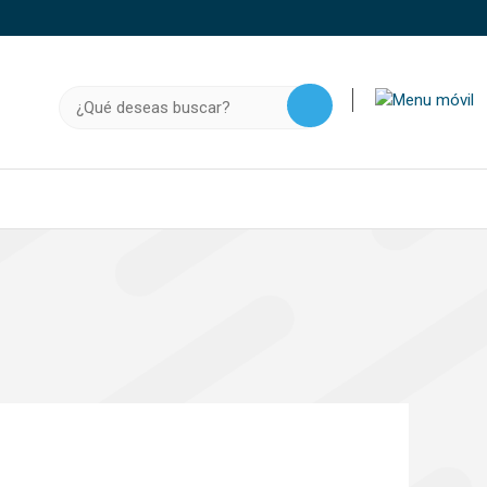
o, .gov.do o .mil.do seguros usan HTTPS
a que estás conectado a un sitio seguro dentro de
Buscar:
ación confidencial solo en este tipo de sitios.