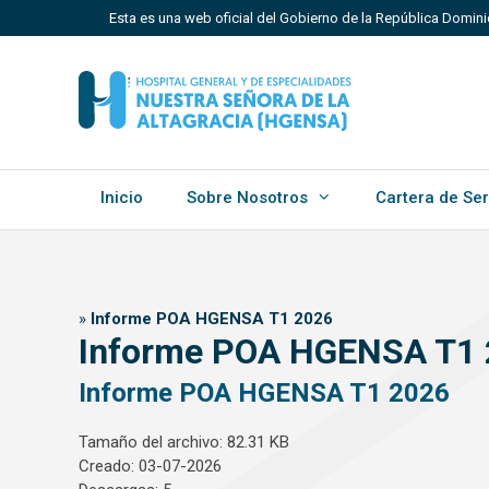
Saltar
Esta es una web oficial del Gobierno de la República Domin
al
contenido
Los sitios web oficiales utilizan .gob.do, .gov.do o 
Un sitio .gob.do, .gov.do o .mil.do significa que perten
Estado dominicano.
Inicio
Sobre Nosotros
Cartera de Ser
»
Informe POA HGENSA T1 2026
Informe POA HGENSA T1 
Informe POA HGENSA T1 2026
Tamaño del archivo: 82.31 KB
Creado: 03-07-2026