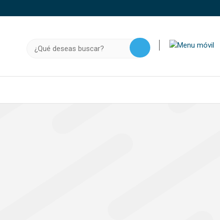
o, .gov.do o .mil.do seguros usan HTTPS
a que estás conectado a un sitio seguro dentro de
Buscar:
ación confidencial solo en este tipo de sitios.