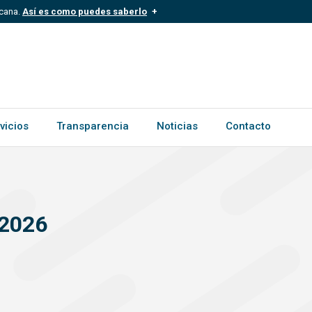
icana.
Así es como puedes saberlo
.mil.do
Los sitios web oficiales .gob.d
ece a una organización oficial del
Un candado (
) o https:// signific
.gob.do o .gov.do. Comparte inform
vicios
Transparencia
Noticias
Contacto
2026