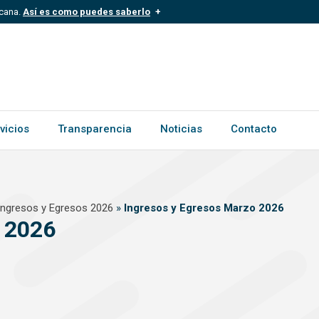
icana.
Así es como puedes saberlo
.mil.do
Los sitios web oficiales .gob.d
ece a una organización oficial del
Un candado (
) o https:// signific
.gob.do o .gov.do. Comparte inform
vicios
Transparencia
Noticias
Contacto
Ingresos y Egresos 2026
»
Ingresos y Egresos Marzo 2026
 2026