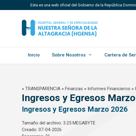
Saltar
Esta es una web oficial del Gobierno de la República Domin
al
contenido
Los sitios web oficiales utilizan .gob.do, .gov.do o 
Un sitio .gob.do, .gov.do o .mil.do significa que perten
Estado dominicano.
Inicio
Sobre Nosotros
Cartera de Ser
»
TRANSPARENCIA
»
Finanzas
»
Informes Financieros
»
Ingresos y Egresos Marzo
Ingresos y Egresos Marzo 2026
Tamaño del archivo: 3.25 MEGABYTE
Creado: 07-04-2026