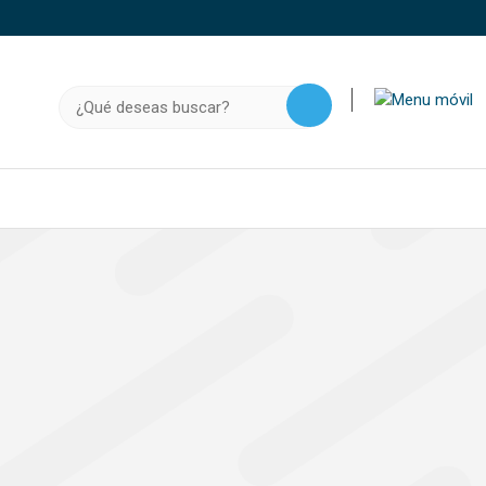
o, .gov.do o .mil.do seguros usan HTTPS
a que estás conectado a un sitio seguro dentro de
Buscar:
ación confidencial solo en este tipo de sitios.