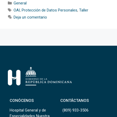
Categorías
General
Etiquetas
OAI
,
Protección de Datos Personales
,
Taller
Deja un comentario
CONÓCENOS
CONTÁCTANOS
Hospital General y de
(809) 933-3506
Especialidades Nuestra