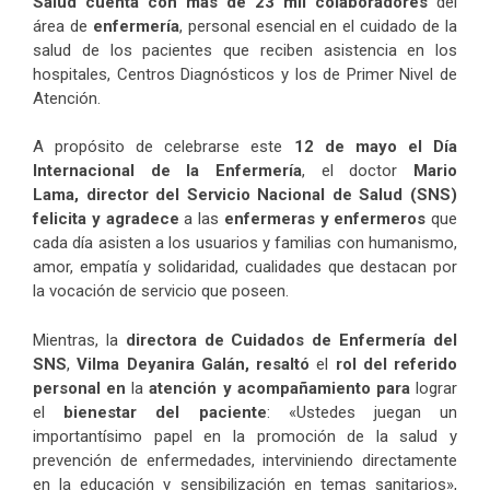
Salud cuenta con más de 23 mil colaboradores
del
área de
enfermería
, personal esencial en el cuidado de la
salud de los pacientes que reciben asistencia en los
hospitales, Centros Diagnósticos y los de Primer Nivel de
Atención.
A propósito de celebrarse este
12 de mayo el Día
Internacional de la Enfermería
, el doctor
Mario
Lama,
director del Servicio Nacional de Salud (SNS)
felicita y agradece
a las
enfermeras y enfermeros
que
cada día asisten a los usuarios y familias con humanismo,
amor, empatía y solidaridad, cualidades que destacan por
la vocación de servicio que poseen.
Mientras, la
directora de Cuidados de Enfermería del
SNS
,
Vilma Deyanira Galán, resaltó
el
rol del referido
personal en
la
atención y acompañamiento para
lograr
el
bienestar del paciente
: «Ustedes juegan un
importantísimo papel en la promoción de la salud y
prevención de enfermedades, interviniendo directamente
en la educación y sensibilización en temas sanitarios»,