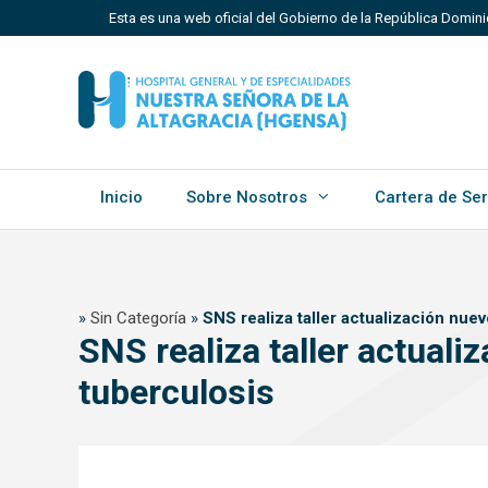
Saltar
Esta es una web oficial del Gobierno de la República Domin
al
contenido
Los sitios web oficiales utilizan .gob.do, .gov.do o 
Un sitio .gob.do, .gov.do o .mil.do significa que perten
Estado dominicano.
Inicio
Sobre Nosotros
Cartera de Ser
»
Sin Categoría
»
SNS realiza taller actualización nue
SNS realiza taller actual
tuberculosis