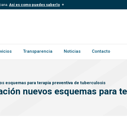
icana.
Así es como puedes saberlo
.mil.do
Los sitios web oficiales .gob.d
ece a una organización oficial del
Un candado (
) o https:// signific
.gob.do o .gov.do. Comparte inform
vicios
Transparencia
Noticias
Contacto
vos esquemas para terapia preventiva de tuberculosis
ización nuevos esquemas para te