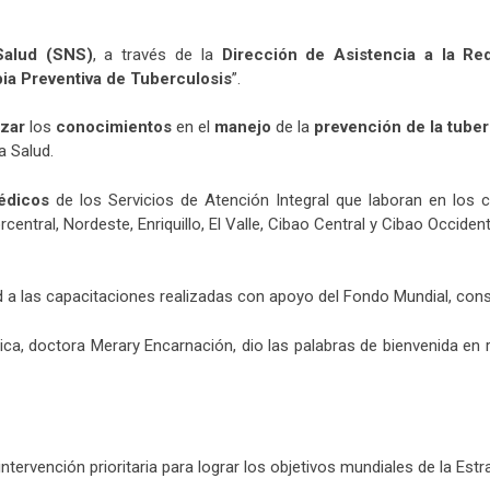
Salud (SNS)
, a través de la
Dirección de Asistencia a la Re
ia Preventiva de Tuberculosis
”.
izar
los
conocimientos
en el
manejo
de la
prevención de la tube
a Salud.
édicos
de los Servicios de Atención Integral que laboran en los c
entral, Nordeste, Enriquillo, El Valle, Cibao Central y Cibao Occident
d a las capacitaciones realizadas con apoyo del Fondo Mundial, consu
a, doctora Merary Encarnación, dio las palabras de bienvenida en r
ntervención prioritaria para lograr los objetivos mundiales de la Estra