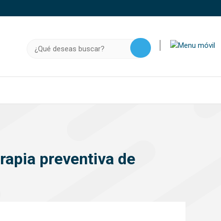
o, .gov.do o .mil.do seguros usan HTTPS
a que estás conectado a un sitio seguro dentro de
Buscar:
ación confidencial solo en este tipo de sitios.
rapia preventiva de