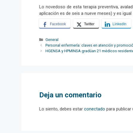
Lo novedoso de esta terapia preventiva, avalada
aplicación es de seis a nueve meses) y es igual 
Facebook
Twitter
LinkedIn
Categorías
General
Personal enfermería: claves en atención y promoció
HGENSA y HPMINSA gradúan 21 médicos residentes 
Deja un comentario
Lo siento, debes estar
conectado
para publicar